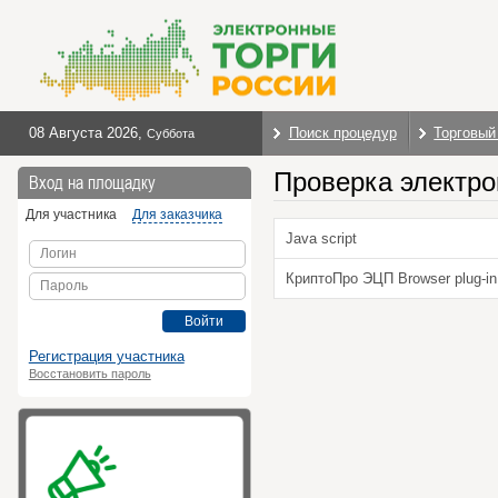
08 Августа 2026
,
Поиск процедур
Торговый
Суббота
Проверка электро
Вход на площадку
Для участника
Для заказчика
Java script
Логин
КриптоПро ЭЦП Browser plug-in
Пароль
Войти
Регистрация участника
Восстановить пароль