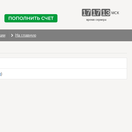
17
17
13
МСК
время сервера
ции
На главную
е
)