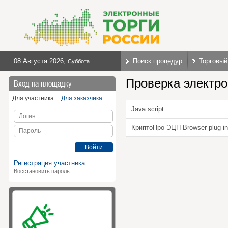
08 Августа 2026
,
Поиск процедур
Торговый
Суббота
Проверка электро
Вход на площадку
Для участника
Для заказчика
Java script
Логин
КриптоПро ЭЦП Browser plug-in
Пароль
Войти
Регистрация участника
Восстановить пароль