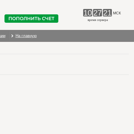
10
27
22
МСК
время сервера
ции
На главную