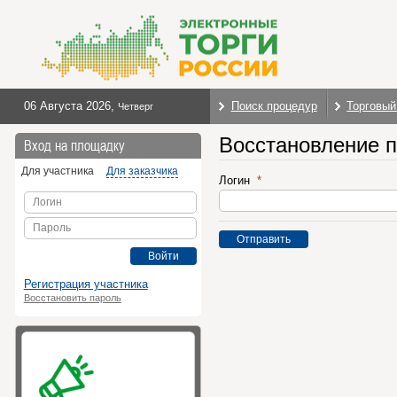
06 Августа 2026
,
Поиск процедур
Торговый
Четверг
Восстановление 
Вход на площадку
Для участника
Для заказчика
Логин
Логин
Пароль
Отправить
Войти
Регистрация участника
Восстановить пароль