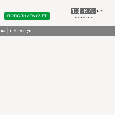
13
26
49
МСК
время сервера
ции
На главную