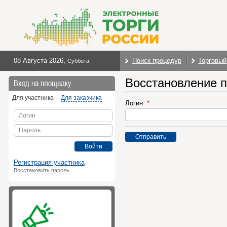
08 Августа 2026
,
Поиск процедур
Торговый
Суббота
Восстановление 
Вход на площадку
Для участника
Для заказчика
Логин
Логин
Пароль
Отправить
Войти
Регистрация участника
Восстановить пароль