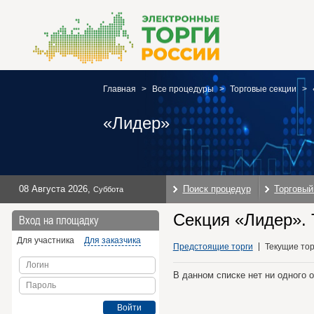
Главная
>
Все процедуры
>
Торговые секции
>
«Лидер»
08 Августа 2026
,
Поиск процедур
Торговый
Суббота
Секция «Лидер». 
Вход на площадку
Для участника
Для заказчика
Предстоящие торги
Текущие тор
Логин
В данном списке нет ни одного 
Пароль
Войти