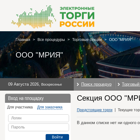
Главная
>
Все процедуры
>
Торговые секции
>
ООО "МРИЯ"
ООО "МРИЯ"
09 Августа 2026
,
Поиск процедур
Торговый
Воскресенье
Секция ООО "МРИ
Вход на площадку
Для участника
Для заказчика
Предстоящие торги
Текущие тор
Логин
В данном списке нет ни одного 
Пароль
Войти