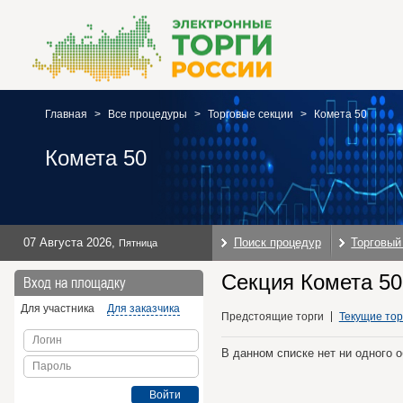
Главная
>
Все процедуры
>
Торговые секции
>
Комета 50
Комета 50
07 Августа 2026
,
Поиск процедур
Торговый
Пятница
Секция Комета 50
Вход на площадку
Для участника
Для заказчика
Предстоящие торги
Текущие тор
Логин
В данном списке нет ни одного 
Пароль
Войти