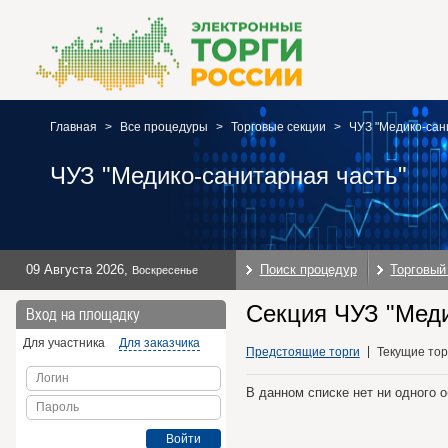
Главная
>
Все процедуры
>
Торговые секции
>
ЧУЗ "Медико-сан
ЧУЗ "Медико-санитарная часть"
09 Августа 2026
,
Поиск процедур
Торговый
Воскресенье
Секция ЧУЗ "Меди
Вход на площадку
Для участника
Для заказчика
Предстоящие торги
Текущие тор
Логин
В данном списке нет ни одного 
Пароль
Войти