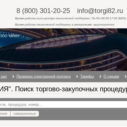
8 (800) 301-20-25
info@torgi82.ru
Время работы колл-центра технической поддержки: Пн-Пт 08:00-17:00 (МСК)
Время работы технической поддержки в авторежиме: круглосуточно
ООО "МРИЯ"
 зал
Проверка электронной подписи
Тарифы
О секции
Я". Поиск торгово-закупочных процеду
ение
завершенные