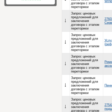
WINE
договора с этапом
переторжки
Запрос ценовых
предложений для
2760
заключения
Серв
договора с этапом
переторжки
Запрос ценовых
предложений для
Услу
заключения
(реф
договора с этапом
переторжки
Запрос ценовых
предложений для
Ремк
заключения
аксе
договора с этапом
переторжки
Запрос ценовых
предложений для
заключения
Пенн
договора с этапом
переторжки
Запрос ценовых
предложений для
2754
заключения
подш
договора с этапом