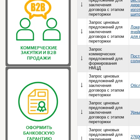
предложений для
рест
заключения
дере
договора с этапом
изго
переторжки
щито
Запрос ценовых
предложений для
Локе
заключения
ячей
договора с этапом
для 
переторжки
Запрос
коммерческих
Пост
предложений для
солн
формирования
НМЦД
Запрос ценовых
предложений для
заключения
Обсл
договора с этапом
переторжки
Запрос ценовых
предложений для
заключения
Урны
договора с этапом
переторжки
Запрос ценовых
предложений для
2760
заключения