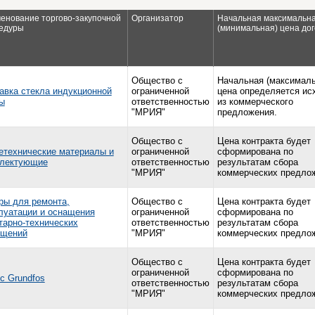
енование торгово-закупочной
Организатор
Начальная максимальн
едуры
(минимальная) цена до
Общество с
Начальная (максималь
авка стекла индукционной
ограниченной
цена определяется ис
ы
ответственностью
из коммерческого
"МРИЯ"
предложения.
Общество с
Цена контракта будет
технические материалы и
ограниченной
сформирована по
лектующие
ответственностью
результатам сбора
"МРИЯ"
коммерческих предло
ры для ремонта,
Общество с
Цена контракта будет
луатации и оснащения
ограниченной
сформирована по
тарно-технических
ответственностью
результатам сбора
ещений
"МРИЯ"
коммерческих предло
Общество с
Цена контракта будет
ограниченной
сформирована по
с Grundfos
ответственностью
результатам сбора
"МРИЯ"
коммерческих предло