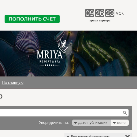
09
26
24
МСК
время сервера
На главную
р
Упорядочить по:
дате публикации
цене
Вид торговой процедуры