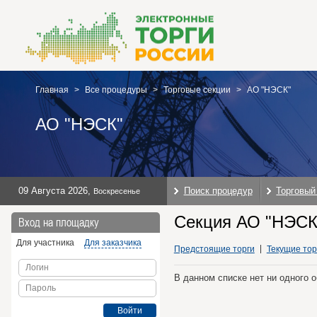
Главная
>
Все процедуры
>
Торговые секции
>
АО "НЭСК"
АО "НЭСК"
09 Августа 2026
,
Поиск процедур
Торговый
Воскресенье
Секция АО "НЭСК"
Вход на площадку
Для участника
Для заказчика
Предстоящие торги
Текущие тор
Логин
В данном списке нет ни одного 
Пароль
Войти