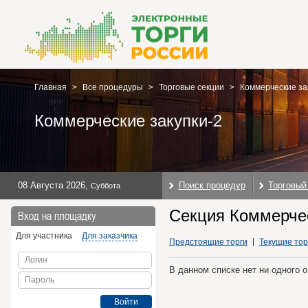
Главная
>
Все процедуры
>
Торговые секции
>
Коммерческие за
Коммерческие закупки-2
08 Августа 2026
,
Поиск процедур
Торговый
Суббота
Секция Коммерчес
Вход на площадку
Для участника
Для заказчика
Предстоящие торги
Текущие тор
Логин
В данном списке нет ни одного 
Пароль
Войти