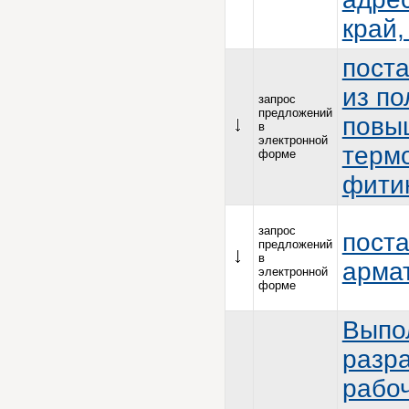
край,
пост
из по
запрос
предложений
повы
в
электронной
термо
форме
фитин
запрос
поста
предложений
в
арма
электронной
форме
Выпо
разра
рабо