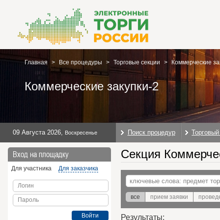
Главная
>
Все процедуры
>
Торговые секции
>
Коммерческие за
Коммерческие закупки-2
09 Августа 2026
,
Поиск процедур
Торговый
Воскресенье
Секция Коммерчес
Вход на площадку
Для участника
Для заказчика
Логин
все
прием заявки
провед
Пароль
Войти
Результаты: