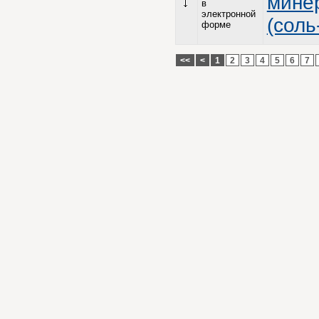
минер
в
электронной
(соль
форме
<<
<
1
2
3
4
5
6
7