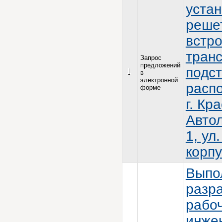
уста
решет
встр
тран
Запрос
предложений
подст
в
электронной
расп
форме
г. Кр
Авто
1, ул
корпу
Выпо
разра
рабо
инже