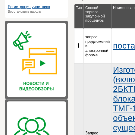
Регистрация участника
Тип
Способ
Наименовани
Восстановить пароль
торгово-
закупочной
процедуры
запрос
предложений
поста
в
электронной
форме
Изгот
(вклю
2БКТП
блок
ТМГ-1
объек
суще
Запрос