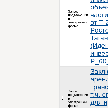
объек
Запрос
части
предложений
в
от Т-
электронной
форме
Росто
Таган
(Иде
инвес
P_60
Закл
арен
транс
Запрос
т.ч. 
предложений
в
для н
электронной
форме