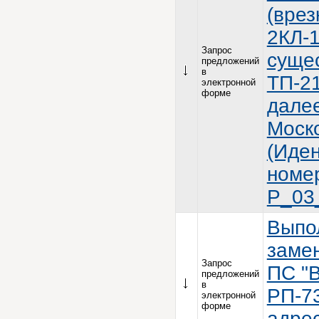
(врез
2КЛ-1
Запрос
суще
предложений
в
ТП-2
электронной
форме
далее
Моско
(Иде
номе
P_03
Выпо
замен
Запрос
ПС "В
предложений
в
РП-7
электронной
форме
адрес