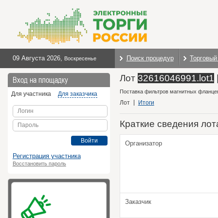
09 Августа 2026
,
Поиск процедур
Торговый
Воскресенье
Лот
32616046991.lot1
Вход на площадку
Поставка фильтров магнитных фланце
Для участника
Для заказчика
Лот
Итоги
Логин
Краткие сведения лот
Пароль
Войти
Организатор
Регистрация участника
Восстановить пароль
Заказчик