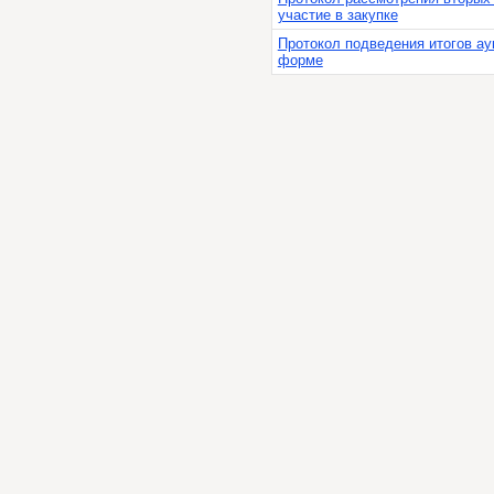
участие в закупке
Протокол подведения итогов ау
форме