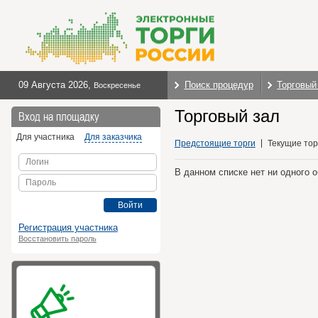
09 Августа 2026
,
Поиск процедур
Торговый
Воскресенье
Торговый зал
Вход на площадку
Для участника
Для заказчика
Предстоящие торги
Текущие тор
Логин
В данном списке нет ни одного 
Пароль
Войти
Регистрация участника
Восстановить пароль