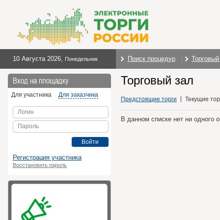
10 Августа 2026
,
Поиск процедур
Торговый
Понедельник
Торговый зал
Вход на площадку
Для участника
Для заказчика
Предстоящие торги
Текущие тор
Логин
В данном списке нет ни одного 
Пароль
Войти
Регистрация участника
Восстановить пароль